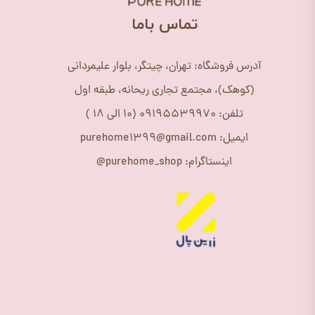
​تماس باما
آدرس فروشگاه: تهران، چیتگر، بلوار علیمردانی
(کوهک)، مجتمع تجاری ریحانه، طبقه اول
تلفن: 09195539970 (10 الی 18 )
ایمیل: purehome1399@gmail.com
اینستاگرام: purehome_shop@