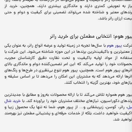
اشند.انتخاب رانر باکیفیت و مقاوم می‌تواند در درازمدت به صرفه‌تر باشد، زیرا
یاز به تعویض کمتری دارند و ماندگاری بیشتری دارند. همچنین، خرید از
رندهای معتبر و شناخته شده می‌تواند تضمینی برای کیفیت و دوام و حتی
یمت ارزان رانر باشد.
یور هوم؛ انتخابی مطمئن برای خرید رانر
رکت
پیور هوم
با سال‌ها تجربه در زمینه تولید و عرضه انواع رانر، به عنوان یکی
ز معتبرترین و باکیفیت‌ترین برندها در این حوزه شناخته می‌شود. این شرکت با
ستفاده از مواد اولیه باکیفیت و تحت نظارت دقیق کارشناسان مجرب،
حصولات خود را تولید می‌کند که این امر تضمین‌کننده دوام و ماندگاری بالای
انرهای پیور هوم است. همچنین، پیور هوم تنوع بی‌نظیری در طرح‌ها و رنگ‌های
انرها ارائه می‌دهد که به مشتریان این امکان را می‌دهد تا بر اساس سلیقه و
یازهای خود، بهترین گزینه را انتخاب کنند.
یور هوم همواره تلاش می‌کند تا با ارائه محصولات به‌روز و مطابق با جدیدترین
رندهای دکوراسیون، نیازهای مختلف مشتریان خود را برآورده کند. با
خرید شال
بل
، رانر، کوسن، زیربشقابی و… از پیور هوم، شما نه تنها یک محصول زیبا و
اکیفیت خواهید داشت، بلکه از خدمات حرفه‌ای و پشتیبانی مطمئن نیز بهره‌مند
واهید شد.