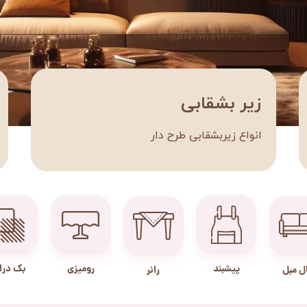
زیر بشقابی
انواع زیربشقابی طرح دار
پیشبند
رومیزی
بک در
ل مبل
رانر