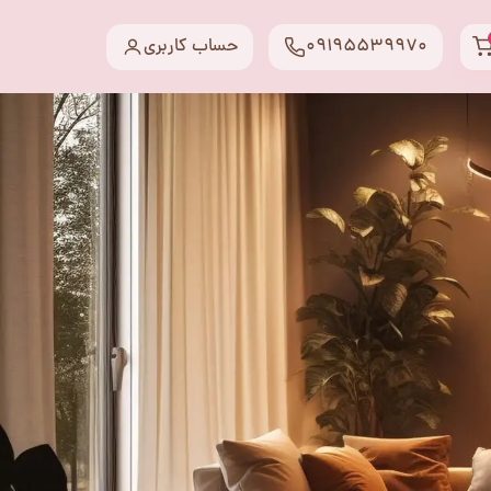
09195539970
حساب کاربری