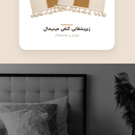
رسای
زیربشقابی کنفی مینیمال
رانر شاه عباسی
توریایی
نچرال و هماهنگ
اصالت ایرانی