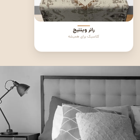
رانر وینتیج
کلاسیک برای همیشه