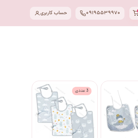
09195539970
حساب کاربری
3 عددی