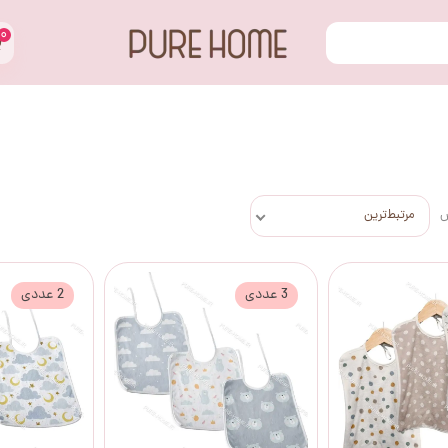
۰
س
مرتبط‌ترین
3 عددی
2 عددی