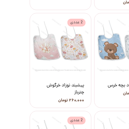
2 عددی
اد بچه خرس
پیشبند نوزاد خرگوش
چترباز
۲۶۰,۰۰۰ تومان
2 عددی