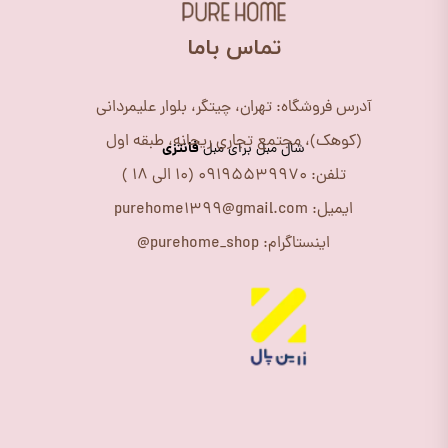
​تماس باما
آدرس فروشگاه: تهران، چیتگر، بلوار علیمردانی
(کوهک)، مجتمع تجاری ریحانه، طبقه اول
فانتزی
شال مبل برای مبل
تلفن: 09195539970 (10 الی 18 )
ایمیل: purehome1399@gmail.com
اینستاگرام: purehome_shop@