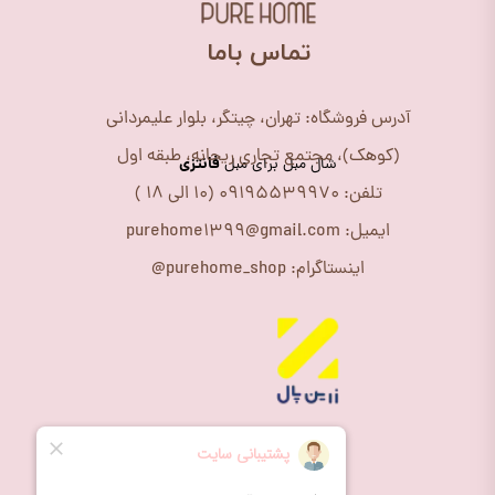
​تماس باما
آدرس فروشگاه: تهران، چیتگر، بلوار علیمردانی
(کوهک)، مجتمع تجاری ریحانه، طبقه اول
فانتزی
شال مبل برای مبل
تلفن: 09195539970 (10 الی 18 )
ایمیل: purehome1399@gmail.com
اینستاگرام: purehome_shop@