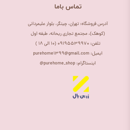
​تماس باما
آدرس فروشگاه: تهران، چیتگر، بلوار علیمردانی
(کوهک)، مجتمع تجاری ریحانه، طبقه اول
تلفن: 09195539970 (10 الی 18 )
ایمیل: purehome1399@gmail.com
اینستاگرام: purehome_shop@