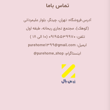
​تماس باما
آدرس فروشگاه: تهران، چیتگر، بلوار علیمردانی
(کوهک)، مجتمع تجاری ریحانه، طبقه اول
تلفن: 09195539970 (10 الی 18 )
ایمیل: purehome1399@gmail.com
اینستاگرام: purehome_shop@