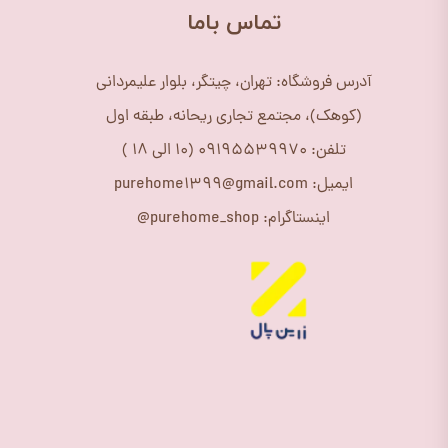
​تماس باما
آدرس فروشگاه: تهران، چیتگر، بلوار علیمردانی
(کوهک)، مجتمع تجاری ریحانه، طبقه اول
تلفن: 09195539970 (10 الی 18 )
ایمیل: purehome1399@gmail.com
اینستاگرام: purehome_shop@