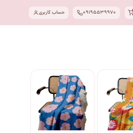
09195539970
حساب کاربری