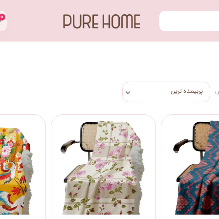
۰
س
پربیننده ترین