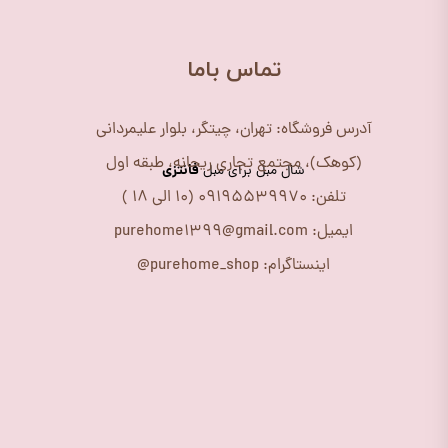
​تماس باما
آدرس فروشگاه: تهران، چیتگر، بلوار علیمردانی
(کوهک)، مجتمع تجاری ریحانه، طبقه اول
فانتزی
شال مبل برای مبل
تلفن: 09195539970 (10 الی 18 )
ایمیل: purehome1399@gmail.com
اینستاگرام: purehome_shop@