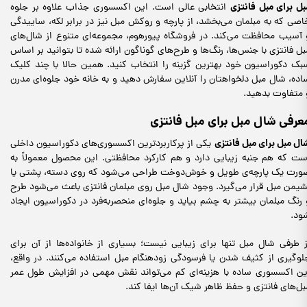
بل برای مبل فانتزی
انتخابی عالی است. این اکسسوری جذاب علاوه بر جلوه
اصی که به مبلمان می‌بخشد، از پارچه و روکش مبل نیز در برابر لکه، ساییدگی
 آسیب محافظت می‌کند. در فروشگاه پیورهوم، مجموعه‌ای متنوع از شال‌های
بل فانتزی با جنس‌ها، رنگ‌ها و طرح‌های گوناگون ارائه شده تا بتوانید بر اساس
بک دکوراسیون خود بهترین گزینه را انتخاب کنید. همین حالا با چند کلیک
اده، شال مبل دلخواهتان را آنلاین سفارش دهید و به خانه خود جلوه‌ای مدرن
 متفاوت بدهید.
عرفی شال مبل برای مبل فانتزی
ال مبل برای مبل فانتزی
یکی از پرکاربردترین اکسسوری‌های دکوراسیون داخلی
ست که هم جنبه زیبایی دارد و هم کارکرد محافظتی. این محصول معمولاً به
ورت یک پارچه‌ی طویل و خوش‌دوخت طراحی می‌شود که روی دسته، پشتی یا
شیمن مبل قرار می‌گیرد. وجود شال مبل روی مبلمان فانتزی باعث می‌شود طرح
 رنگ مبلمان بیشتر به چشم بیاید و جلوه‌ای منحصربه‌فرد در دکوراسیون ایجاد
ود.
ز طرفی شال مبل تنها برای زیبایی نیست؛ بسیاری از خانواده‌ها از آن برای
لوگیری از کثیف شدن یا فرسودگی زودهنگام مبل استفاده می‌کنند. در واقع،
ین اکسسوری ساده با هزینه‌ای کم می‌تواند نقش مهمی در افزایش طول عمر
بل‌های فانتزی و حفظ ظاهر شیک آن‌ها ایفا کند.