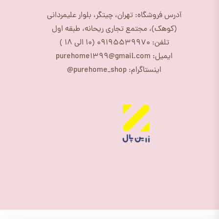
آدرس فروشگاه: تهران، چیتگر، بلوار علیمردانی
(کوهک)، مجتمع تجاری ریحانه، طبقه اول
تلفن: 09195539970 (10 الی 18 )
ایمیل: purehome1399@gmail.com
اینستاگرام: purehome_shop@