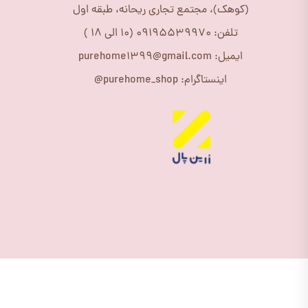
(کوهک)، مجتمع تجاری ریحانه، طبقه اول
تلفن: 09195539970 (10 الی 18 )
ایمیل: purehome1399@gmail.com
اینستاگرام: purehome_shop@
★
★
★