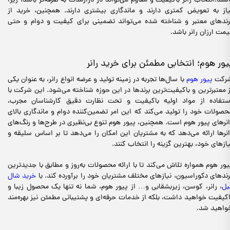
اشند.انتخاب رانر باکیفیت و مقاوم می‌تواند در درازمدت به صرفه‌تر باشد، زیرا
یاز به تعویض کمتری دارند و ماندگاری بیشتری دارند. همچنین، خرید از
رندهای معتبر و شناخته شده می‌تواند تضمینی برای کیفیت و دوام و حتی
یمت ارزان رانر باشد.
یور هوم؛ انتخابی مطمئن برای خرید رانر
رکت
پیور هوم
با سال‌ها تجربه در زمینه تولید و عرضه انواع رانر، به عنوان یکی
ز معتبرترین و باکیفیت‌ترین برندها در این حوزه شناخته می‌شود. این شرکت با
ستفاده از مواد اولیه باکیفیت و تحت نظارت دقیق کارشناسان مجرب،
حصولات خود را تولید می‌کند که این امر تضمین‌کننده دوام و ماندگاری بالای
انرهای پیور هوم است. همچنین، پیور هوم تنوع بی‌نظیری در طرح‌ها و رنگ‌های
انرها ارائه می‌دهد که به مشتریان این امکان را می‌دهد تا بر اساس سلیقه و
یازهای خود، بهترین گزینه را انتخاب کنند.
یور هوم همواره تلاش می‌کند تا با ارائه محصولات به‌روز و مطابق با جدیدترین
رندهای دکوراسیون، نیازهای مختلف مشتریان خود را برآورده کند. با
خرید شال
بل
، رانر، کوسن، زیربشقابی و… از پیور هوم، شما نه تنها یک محصول زیبا و
اکیفیت خواهید داشت، بلکه از خدمات حرفه‌ای و پشتیبانی مطمئن نیز بهره‌مند
واهید شد.