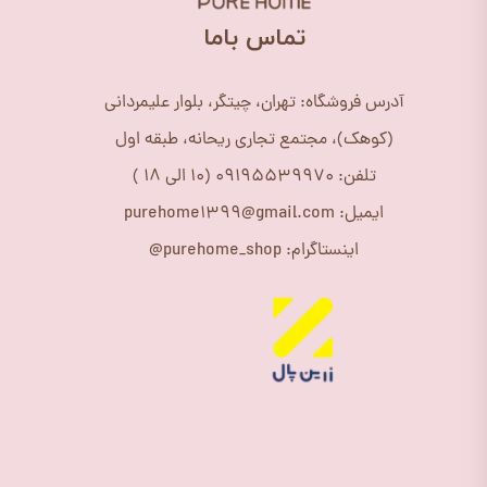
​تماس باما
آدرس فروشگاه: تهران، چیتگر، بلوار علیمردانی
(کوهک)، مجتمع تجاری ریحانه، طبقه اول
تلفن: 09195539970 (10 الی 18 )
ایمیل: purehome1399@gmail.com
اینستاگرام: purehome_shop@