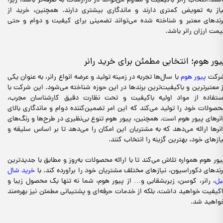
اشند.انتخاب رانر باکیفیت و مقاوم می‌تواند در درازمدت به صرفه‌تر باشد، زیرا
یاز به تعویض کمتری دارند و ماندگاری بیشتری دارند. همچنین، خرید از
رندهای معتبر و شناخته شده می‌تواند تضمینی برای کیفیت و دوام و حتی
یمت ارزان رانر باشد.
یور هوم؛ انتخابی مطمئن برای خرید رانر
رکت
پیور هوم
با سال‌ها تجربه در زمینه تولید و عرضه انواع رانر، به عنوان یکی
ز معتبرترین و باکیفیت‌ترین برندها در این حوزه شناخته می‌شود. این شرکت با
ستفاده از مواد اولیه باکیفیت و تحت نظارت دقیق کارشناسان مجرب،
حصولات خود را تولید می‌کند که این امر تضمین‌کننده دوام و ماندگاری بالای
انرهای پیور هوم است. همچنین، پیور هوم تنوع بی‌نظیری در طرح‌ها و رنگ‌های
انرها ارائه می‌دهد که به مشتریان این امکان را می‌دهد تا بر اساس سلیقه و
یازهای خود، بهترین گزینه را انتخاب کنند.
یور هوم همواره تلاش می‌کند تا با ارائه محصولات به‌روز و مطابق با جدیدترین
رندهای دکوراسیون، نیازهای مختلف مشتریان خود را برآورده کند. با
خرید شال
بل
، رانر، کوسن، زیربشقابی و… از پیور هوم، شما نه تنها یک محصول زیبا و
اکیفیت خواهید داشت، بلکه از خدمات حرفه‌ای و پشتیبانی مطمئن نیز بهره‌مند
واهید شد.