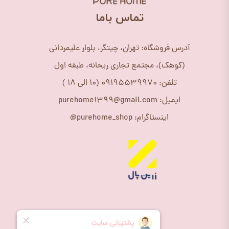
​تماس باما
آدرس فروشگاه: تهران، چیتگر، بلوار علیمردانی
(کوهک)، مجتمع تجاری ریحانه، طبقه اول
تلفن: 09195539970 (10 الی 18 )
ایمیل: purehome1399@gmail.com
اینستاگرام: purehome_shop@