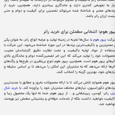
اشند.انتخاب رانر باکیفیت و مقاوم می‌تواند در درازمدت به صرفه‌تر باشد، زیرا
یاز به تعویض کمتری دارند و ماندگاری بیشتری دارند. همچنین، خرید از
رندهای معتبر و شناخته شده می‌تواند تضمینی برای کیفیت و دوام و حتی
یمت ارزان رانر باشد.
یور هوم؛ انتخابی مطمئن برای خرید رانر
رکت
پیور هوم
با سال‌ها تجربه در زمینه تولید و عرضه انواع رانر، به عنوان یکی
ز معتبرترین و باکیفیت‌ترین برندها در این حوزه شناخته می‌شود. این شرکت با
ستفاده از مواد اولیه باکیفیت و تحت نظارت دقیق کارشناسان مجرب،
حصولات خود را تولید می‌کند که این امر تضمین‌کننده دوام و ماندگاری بالای
انرهای پیور هوم است. همچنین، پیور هوم تنوع بی‌نظیری در طرح‌ها و رنگ‌های
انرها ارائه می‌دهد که به مشتریان این امکان را می‌دهد تا بر اساس سلیقه و
یازهای خود، بهترین گزینه را انتخاب کنند.
یور هوم همواره تلاش می‌کند تا با ارائه محصولات به‌روز و مطابق با جدیدترین
رندهای دکوراسیون، نیازهای مختلف مشتریان خود را برآورده کند. با
خرید شال
بل
، رانر، کوسن، زیربشقابی و… از پیور هوم، شما نه تنها یک محصول زیبا و
اکیفیت خواهید داشت، بلکه از خدمات حرفه‌ای و پشتیبانی مطمئن نیز بهره‌مند
واهید شد.