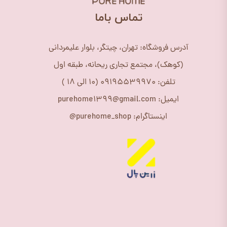
​تماس باما
آدرس فروشگاه: تهران، چیتگر، بلوار علیمردانی
(کوهک)، مجتمع تجاری ریحانه، طبقه اول
تلفن: 09195539970 (10 الی 18 )
ایمیل: purehome1399@gmail.com
اینستاگرام: purehome_shop@