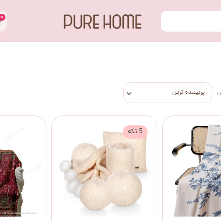
۰
س
پربیننده ترین
5 تکه