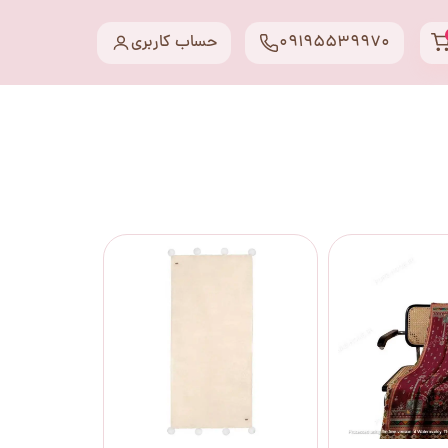
09195539970
حساب کاربری