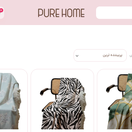
۰
س
پربیننده ترین