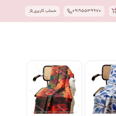
09195539970
حساب کاربری