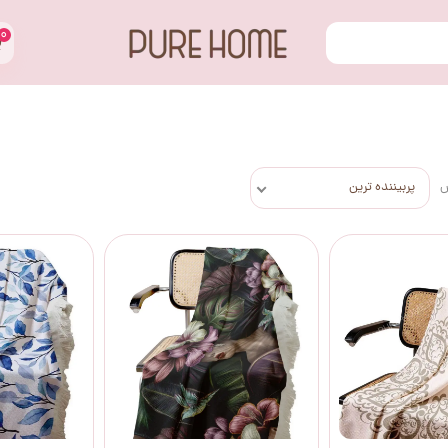
۰
س
پربیننده ترین