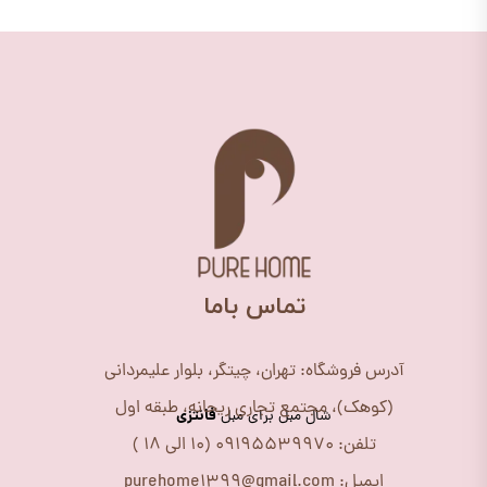
​تماس باما
آدرس فروشگاه: تهران، چیتگر، بلوار علیمردانی
(کوهک)، مجتمع تجاری ریحانه، طبقه اول
فانتزی
شال مبل برای مبل
تلفن: 09195539970 (10 الی 18 )
ایمیل: purehome1399@gmail.com