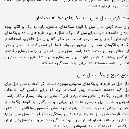
یژگی‌هایی مانند سازگاری با شرایط جوی و قابلیت شست‌وشو از دیگر نکات
ثبت این نوع پارچه‌هاست.
ت کردن شال مبل با سبک‌های مختلف مبلمان
رای ست کردن شال مبل با انواع سبک‌های مبلمان، باید به رنگ و الگو توجه
یژه‌ای داشته باشید. برای مبل کلاسیک، شال‌هایی با طرح‌های ساده و رنگ‌های
لایم نظیر کرم یا بژ مناسب‌تر هستند. در حالی که برای مبل فانتزی، استفاده از
نگ‌ها و الگوهای شاداب و پرشور می‌تواند فضا را زنده تر کند. شال مبل‌ راحتی
اید بافتی نرم و راحت داشته باشد. شال مبل‌ سلطنتی نیز با مدل های بافت‌دار
 لوکس بیشتر همخوانی دارند. برای مبل‌های مدرن، شال‌های مینیمالیستی و
ندسی مناسب هستند که زیبایی را در سادگی حفظ کنند.
نوع طرح و رنگ شال مبل
ال مبل در طرح‌ها و رنگ‌های متنوعی موجود است. اگر انتخاب شال مبل برای
بل کرم دغدغه شماست بهتر است بدانید که برای مبلمان کرم، انتخاب
ال‌هایی با رنگ‌های ملایم مانند زرد یا آبی آسمانی می‌تواند بسیار جذاب باشد.
مچنین، شال مبل طوسی به دلیل زیبایی و سازگاری با انواع رنگ‌ها، از
حبوبیت بالایی برخوردار است و به راحتی با سایر اکسسوری‌ها قابل ست شدن
ست. قیمت شال مبل به چه پارامترهایی بستگی دارد؟ قیمت شال مبل نیز به
واملی از جمله نوع پارچه، طراحی و برند بستگی دارد. می‌توانید شال‌های ارزان
 باکیفیت را پیدا کنید که به‌صرفه و زیبا هستند.