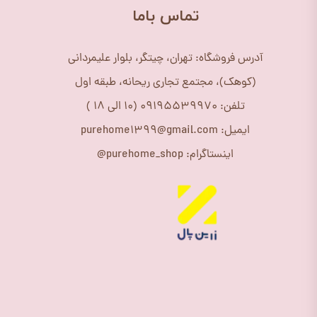
​تماس باما
آدرس فروشگاه: تهران، چیتگر، بلوار علیمردانی
(کوهک)، مجتمع تجاری ریحانه، طبقه اول
تلفن: 09195539970 (10 الی 18 )
ایمیل: purehome1399@gmail.com
اینستاگرام: purehome_shop@