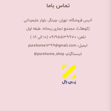
​تماس باما
آدرس فروشگاه: تهران، چیتگر، بلوار علیمردانی
(کوهک)، مجتمع تجاری ریحانه، طبقه اول
تلفن: 09195539970 (10 الی 18 )
ایمیل: purehome1399@gmail.com
اینستاگرام: purehome_shop@