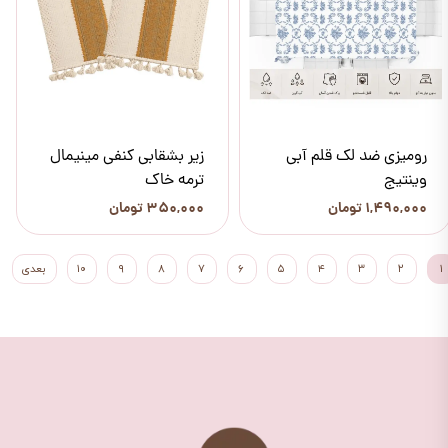
رومیزی ضد لک قلم آبی
زیر بشقابی کنفی مینیمال
وینتیج
ترمه خاک
۱,۴۹۰,۰۰۰ تومان
۳۵۰,۰۰۰ تومان
۱
۲
۳
۴
۵
۶
۷
۸
۹
۱۰
بعدی