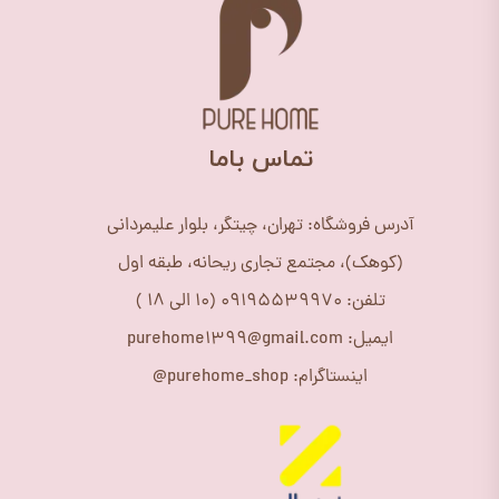
​تماس باما
آدرس فروشگاه: تهران، چیتگر، بلوار علیمردانی
(کوهک)، مجتمع تجاری ریحانه، طبقه اول
تلفن: 09195539970 (10 الی 18 )
ایمیل: purehome1399@gmail.com
اینستاگرام: purehome_shop@