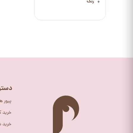
رنگ
دستر
پیور ه
خرید 
خرید ش