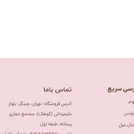
سی سریع
​تماس باما
وم
آدرس فروشگاه: تهران، چیتگر، بلوار
کوسن
علیمردانی (کوهک)، مجتمع تجاری
ریحانه، طبقه اول
ال مبل