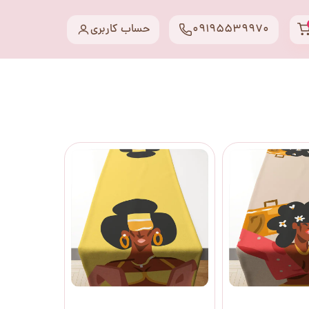
09195539970
حساب کاربری