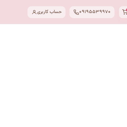
09195539970
حساب کاربری