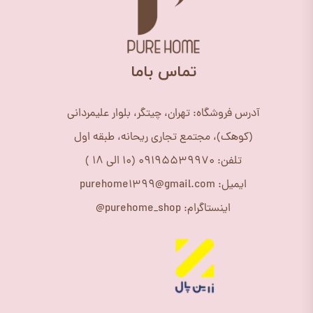
​تماس باما
آدرس فروشگاه: تهران، چیتگر، بلوار علیمردانی
(کوهک)، مجتمع تجاری ریحانه، طبقه اول
تلفن: 09195539970 (10 الی 18 )
ایمیل: purehome1399@gmail.com
اینستاگرام: purehome_shop@