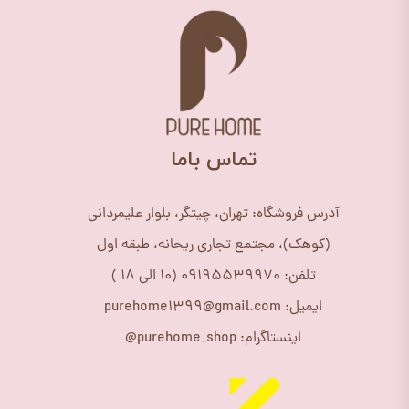
​تماس باما
آدرس فروشگاه: تهران، چیتگر، بلوار علیمردانی
(کوهک)، مجتمع تجاری ریحانه، طبقه اول
تلفن: 09195539970 (10 الی 18 )
ایمیل: purehome1399@gmail.com
اینستاگرام: purehome_shop@