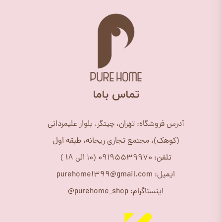
​تماس باما
آدرس فروشگاه: تهران، چیتگر، بلوار علیمردانی
(کوهک)، مجتمع تجاری ریحانه، طبقه اول
تلفن: 09195539970 (10 الی 18 )
ایمیل: purehome1399@gmail.com
اینستاگرام: purehome_shop@