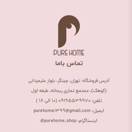
​تماس باما
آدرس فروشگاه: تهران، چیتگر، بلوار علیمردانی
(کوهک)، مجتمع تجاری ریحانه، طبقه اول
تلفن: 09195539970 (10 الی 18 )
ایمیل: purehome1399@gmail.com
اینستاگرام: purehome_shop@