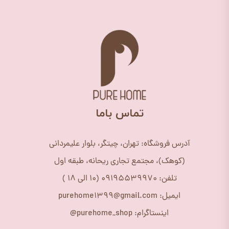
​تماس باما
آدرس فروشگاه: تهران، چیتگر، بلوار علیمردانی
(کوهک)، مجتمع تجاری ریحانه، طبقه اول
تلفن: 09195539970 (10 الی 18 )
ایمیل: purehome1399@gmail.com
اینستاگرام: purehome_shop@