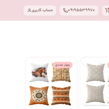
09195539970
حساب کاربری
چهار عددی