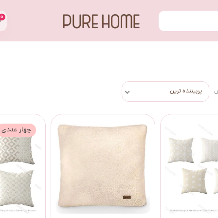
۰
س
پربیننده ترین
چهار عددی