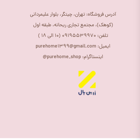
آدرس فروشگاه: تهران، چیتگر، بلوار علیمردانی
(کوهک)، مجتمع تجاری ریحانه، طبقه اول
تلفن: 09195539970 (10 الی 18 )
ایمیل: purehome1399@gmail.com
اینستاگرام: purehome_shop@