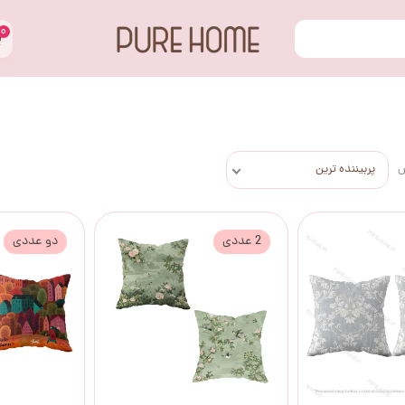
۰
س
پربیننده ترین
2 عددی
دو عددی