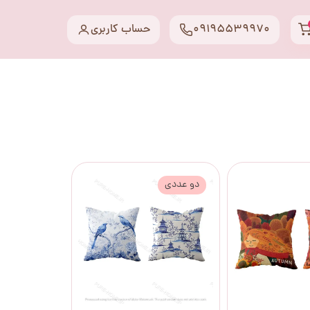
09195539970
حساب کاربری
دو عددی