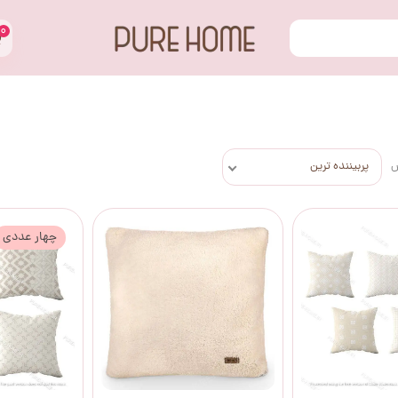
۰
س
پربیننده ترین
چهار عددی