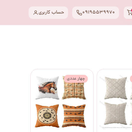
09195539970
حساب کاربری
چهار عددی