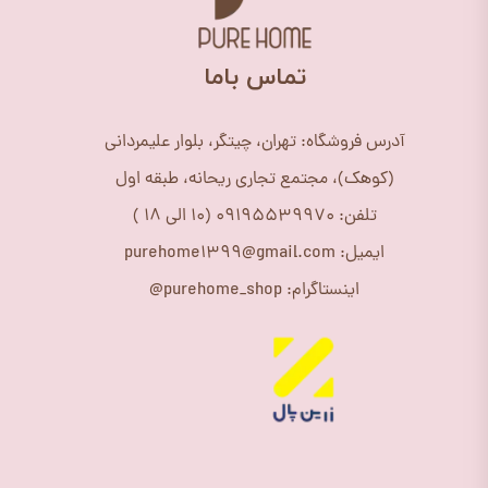
​تماس باما
آدرس فروشگاه: تهران، چیتگر، بلوار علیمردانی
(کوهک)، مجتمع تجاری ریحانه، طبقه اول
تلفن: 09195539970 (10 الی 18 )
ایمیل: purehome1399@gmail.com
اینستاگرام: purehome_shop@