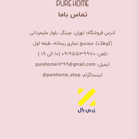
​تماس باما
آدرس فروشگاه: تهران، چیتگر، بلوار علیمردانی
(کوهک)، مجتمع تجاری ریحانه، طبقه اول
تلفن: 09195539970 (10 الی 18 )
ایمیل: purehome1399@gmail.com
اینستاگرام: purehome_shop@