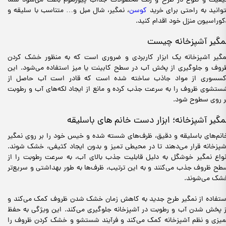
یفیت و تنوع در طرح و رنگ محصولات جذاب پیورهوم باعث می‌شود شما
توانید به راحتی برای خرید
کوسن
، نمگیر، شال مبل و… متناسب با سلیقه و
کوراسیون منزل خود اقدام کنید.
مگیر آشپزخانه چیست
مگیر آشپزخانه یک ابزار کاربردی و ضروری است که به منظور خشک کردن
روف و جلوگیری از پخش آب در سطح کابینت یا میز استفاده می‌شود. این
کسسوری از مواد جاذب ساخته شده است که قادر است آب حاصل از
ستشوی ظروف را به سرعت جذب کرده و مانع از ایجاد لکه‌های آب و رطوبت
ر روی سطوح شود.
مگیر آشپزخانه؛ ابزار دست خانم های باسلیقه
انم‌های باسلیقه و دقیق، ظرف‌های شسته شده و خیس خود را بر روی نمگیر
شپزخانه قرار می‌دهند تا در محیطی تمیز و بدون ایجاد کثیفی، خشک شوند.
نواع نمگیر خوشگل به دلیل قابلیت جذب بالای آب، به سرعت رطوبت را از
طح ظروف جذب می‌کنند و به این ترتیب، ظرف‌ها به طور بهداشتی و سریع‌تر
شک می‌شوند.
ستفاده از نمگیر طرح جدید به کاهش زمان خشک شدن ظروف کمک می‌کند و
ز پخش شدن آب و رطوبت در آشپزخانه جلوگیری می‌کند. این ویژگی به حفظ
میزی و نظم آشپزخانه کمک می‌کند و فرآیند شستشو و خشک کردن ظروف را