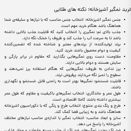
رید نمگیر آشپزخانه؛ نکته های طلایی
جنس نمگیر آشپزخانه: انتخاب جنس مناسب که با نیازها و سلیقه‌ی شما
هماهنگ باشد هنگام خرید مهم است.
جذب بالای نم: نمگیری را انتخاب کنید که قابلیت جذب بالایی داشته
باشد تا به سرعت آب را جذب کند و ظروف را خشک نگه دارد.
برند تولیدکننده: از برندهای معتبر و شناخته شده که تضمین‌کننده
کیفیت و دوام محصول باشند خرید کنید.
مقاومت: دست روی نمگیرهایی بگذارید که مقاوم در برابر پارگی و
سایش هستند و دوام بالایی دارند.
پرز ندادن به ظروف: نمگیرهایی که هنگام استفاده پرز نمی‌دهند و
سطوح را تمیز نگه می‌دارند پرفروش ترند.
قابلیت شستشو: نمگیرها بهتر است به راحتی قابل شستشو و نگهداری
باشند.
طول عمر و ماندگاری: انتخاب نمگیرهای باکیفیت و مقاوم که طول عمر
بیشتری داشته باشند کاملا اقتصادی است.
طرح و رنگ بندی متنوع: انتخاب طرح و رنگی که با دکوراسیون آشپزخانه
هماهنگ باشد و به زیبایی فضا کمک کند.
سایز و ابعاد مناسب: انتخاب نمگیر با اندازه‌ی مناسب نیازهای مختلف
آشپزخانه را پاسخ می دهد.
ضد لک بودن: نمگیرهای ضد لک از جذب سریع مایعات و مواد غذایی