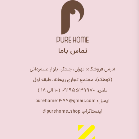
​تماس باما
آدرس فروشگاه: تهران، چیتگر، بلوار علیمردانی
(کوهک)، مجتمع تجاری ریحانه، طبقه اول
تلفن: 09195539970 (10 الی 18 )
ایمیل: purehome1399@gmail.com
اینستاگرام: purehome_shop@