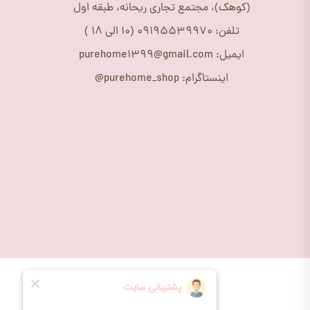
(کوهک)، مجتمع تجاری ریحانه، طبقه اول
تلفن: 09195539970 (10 الی 18 )
ایمیل: purehome1399@gmail.com
اینستاگرام: purehome_shop@