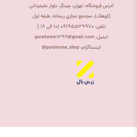
آدرس فروشگاه: تهران، چیتگر، بلوار علیمردانی
(کوهک)، مجتمع تجاری ریحانه، طبقه اول
تلفن: 09195539970 (10 الی 18 )
ایمیل: purehome1399@gmail.com
اینستاگرام: purehome_shop@