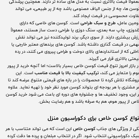
عمولاً قیمت بالاتری نسبت به مدل های ساده تر دارند. همچنین پرشدگی
وسن ها، چه از جنس الیاف مصنوعی باشد چه از پر طبیعی، می تواند
فاوت محسوسی در قیمت ایجاد کند.
ومین عامل،
طرح و سبک طراحی
است. کوسن های خاصی که دارای
لدوزی، چاپ سه بعدی، سنگ دوزی یا طراحی دست ساز هستند، معمولاً
رزش بیشتری دارند. از سوی دیگر، برند تولیدکننده نیز می تواند نقش
همی در قیمت گذاری داشته باشد. کوسن های برندهای معتبر خارجی یا
اخلی که از استانداردهای بالای دوخت و طراحی پیروی می کنند، در رده
یمتی بالاتری قرار می گیرند.
ر بازار امروز تنوع قیمت کوسن خاص بسیار بالاست؛ اما آنچه خرید از پیور
وم را متمایز می کند،
ترکیب کیفیت بالا با قیمت مناسب
است. این
روشگاه تلاش کرده تا محصولات را در بازه های قیمتی متنوع عرضه کند تا
ر مشتری با هر بودجه ای بتواند کوسن مورد نظر خود را تهیه نماید. علاوه
ر این، وجود تخفیف ها و جشنواره های دوره ای باعث می شود خرید کوسن
اص از پیور هوم، هم به صرفه باشد و هم رضایت بخش.
نواع کوسن خاص برای دکوراسیون منزل
کی از ویژگی های جذاب
کوسن خاص
این است که می تواند متناسب با هر
بک دکوراسیونی انتخاب شود. اگر در انتخاب مبلمان و پرده ها دقت کرده