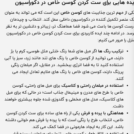
یده هایی برای ست کردن کوسن خاص در دکوراسیون
کی از مهم ترین جذابیت های
کوسن خاص
این است که می تواند به عنوان
ک عنصر تکمیل کننده در دکوراسیون داخلی عمل کند. انتخاب و چیدمان
رست کوسن ها باعث می شود فضا هماهنگ تر، زیباتر و دلنشین تر به نظر
رسد. در ادامه چند ایده کاربردی برای ست کردن کوسن خاص در دکوراسیون
نزل را مرور می کنیم:
ترکیب رنگ ها
اگر مبل های شما رنگ خنثی مثل طوسی، کرم یا بژ
دارند، می توانید از کوسن خاص با رنگ های تند مانند زرد، سبز یا آبی
استفاده کنید تا به فضا انرژی ببخشید. در مقابل، اگر مبلمان رنگی
پررنگ دارند، کوسن های خاص با رنگ های ملایم تعادل ایجاد می
کنند.
استفاده در مبلمان راحتی و کلاسیک
برای مبل های راحتی، کوسن
خاص با طرح های مدرن و مینیمال جذاب است؛ در حالی که برای مبل
های کلاسیک، مدل های مخملی و گلدوزی شده جلوه بیشتری خواهند
داشت.
هماهنگی با پرده و فرش
یکی از راه های ساده برای ست کردن کوسن
خاص، انتخاب طرح یا رنگی است که با پرده یا فرش هم خوانی داشته
باشد. این کار به ایجاد هارمونی در فضا کمک می کند.
استفاده در اتاق خواب
کوسن خاص تنها برای مبلمان نیست؛ قرار