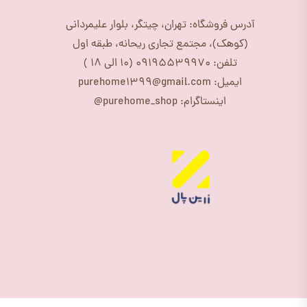
آدرس فروشگاه: تهران، چیتگر، بلوار علیمردانی
(کوهک)، مجتمع تجاری ریحانه، طبقه اول
تلفن: 09195539970 (10 الی 18 )
ایمیل: purehome1399@gmail.com
اینستاگرام: purehome_shop@