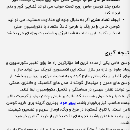
دادن چند کوسن خاص روی تخت خواب می تواند فضایی گرم و دنج
ایجاد کند.
ایجاد تضاد هنری
اگر به دنبال جلوه ای متفاوت هستید، می توانید
کوسن خاص را در رنگ یا طرحی کاملاً متضاد با دکوراسیون اصلی
انتخاب کنید. این تضاد به فضا انرژی و شخصیت ویژه ای می بخشد.
تیجه گیری
وسن خاص یکی از ساده ترین اما مؤثرترین راه ها برای تغییر دکوراسیون و
یجاد جلوه ای تازه در منزل است. این اکسسوری کوچک می تواند حال و
وای فضا را از یکنواختی خارج کرده و به محیط، انرژی و زیبایی ببخشد. از
وسن های مدرن و مینیمال گرفته تا مدل های کلاسیک و فانتزی، همگی
ی توانند نقش مهمی در هماهنگی و تکمیل دکوراسیون ایفا کنند.
گر به دنبال محصولی هستید که علاوه بر طراحی چشم نواز، از کیفیت بالا و
یمت مناسب نیز برخوردار باشد،
پیور هوم
بهترین گزینه برای خرید کوسن
اص است. با تنوع گسترده در طرح و رنگ، ارسال سریع و تضمین کیفیت،
ی توانید مطمئن باشید تجربه ای لذت بخش از خرید آنلاین خواهید
اشت.
س همین حالا وارد فروشگاه پیور هوم شوید و از میان مجموعه متنوع ما،