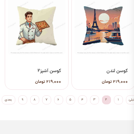
کوسن لندن
کوسن آشپز2
۲۱۹,۰۰۰ تومان
۲۱۹,۰۰۰ تومان
بلی
۱
۲
۳
۴
۵
۶
۷
۸
۹
بعدی