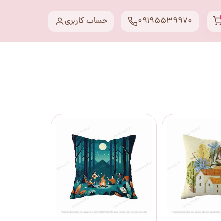
09195539970
حساب کاربری