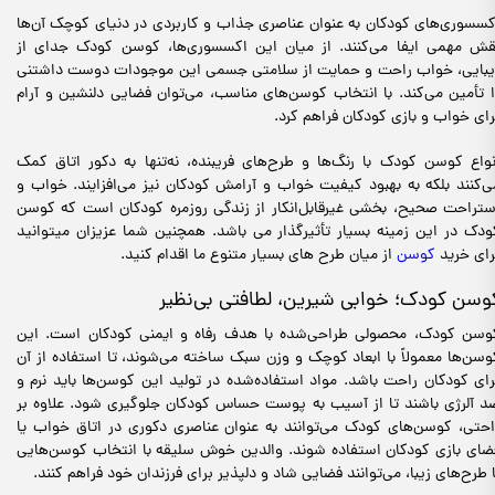
کسسوری‌های کودکان به عنوان عناصری جذاب و کاربردی در دنیای کوچک آن‌ها
قش مهمی ایفا می‌کنند. از میان این اکسسوری‌ها، کوسن کودک جدای از
یبایی، خواب راحت و حمایت از سلامتی جسمی این موجودات دوست داشتنی
ا تأمین می‌کند. با انتخاب کوسن‌های مناسب، می‌توان فضایی دلنشین و آرام
رای خواب و بازی کودکان فراهم کرد.
نواع کوسن کودک با رنگ‌ها و طرح‌های فریبنده، نه‌تنها به دکور اتاق کمک
ی‌کنند بلکه به بهبود کیفیت خواب و آرامش کودکان نیز می‌افزایند. خواب و
ستراحت صحیح، بخشی غیرقابل‌انکار از زندگی روزمره کودکان است که کوسن
ودک در این زمینه بسیار تأثیرگذار می باشد. همچنین شما عزیزان میتوانید
رای خرید
کوسن
از میان طرح های بسیار متنوع ما اقدام کنید.
وسن کودک؛ خوابی شیرین، لطافتی بی‌نظیر
وسن کودک، محصو‌لی طراحی‌شده با هدف رفاه و ایمنی کودکان است. این
وسن‌ها معمولاً با ابعاد کوچک و وزن سبک ساخته می‌شوند، تا استفاده از آن‌
رای کودکان راحت باشد. مواد استفاده‌شده در تولید این کوسن‌ها باید نرم و
د آلرژی باشند تا از آسیب به پوست حساس کودکان جلوگیری شود. علاوه بر
احتی، کوسن‌های کودک می‌توانند به عنوان عناصری دکوری در اتاق خواب یا
ضای بازی کودکان استفاده شوند. والدین خوش سلیقه با انتخاب کوسن‌هایی
ا طرح‌های زیبا، می‌توانند فضایی شاد و دلپذیر برای فرزندان خود فراهم کنند.