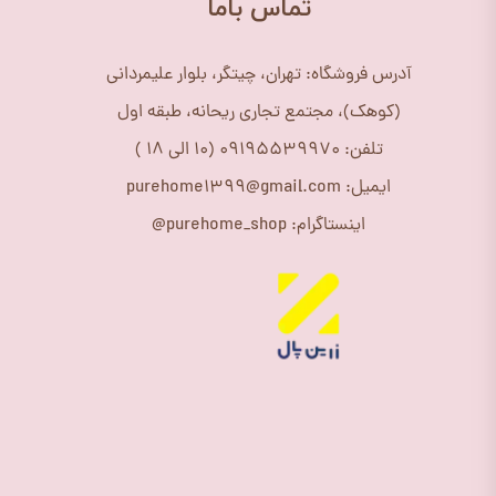
​تماس باما
آدرس فروشگاه: تهران، چیتگر، بلوار علیمردانی
(کوهک)، مجتمع تجاری ریحانه، طبقه اول
تلفن: 09195539970 (10 الی 18 )
ایمیل: purehome1399@gmail.com
اینستاگرام: purehome_shop@