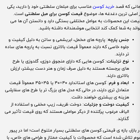
مانی که قصد
خرید کوسن
مناسب برای مبلمان سلطنتی خود را دارید، یکی
ز اصلی ترین دغدغه ها، موضوع
قیمت کوسن برای مبل سلطنتی
است.
یمت این محصولات به عوامل مختلفی بستگی دارد و دانستن آن ها می
واند به شما کمک کند انتخابی هوشمندانه داشته باشید.
جنس پارچه
: پارچه های مخمل، ابریشمی و ساتن به دلیل کیفیت و
جلوه خاصی که دارند معمولاً قیمت بالاتری نسبت به پارچه های ساده
تر دارند.
نوع تزئینات
: کوسن هایی که دارای منجوق دوزی، گلدوزی یا طرح
های برجسته هستند به دلیل صرف زمان و هنر دست بیشتر، ارزش
بالاتری دارند.
ابعاد و فرم
: کوسن های استاندارد ۴۰×۴۰ یا ۴۵×۴۵ معمولاً قیمت
متعادل تری دارند، در حالی که مدل های بزرگ تر یا طرح های سفارشی
هزینه ی بیشتری خواهند داشت.
کیفیت دوخت و جزئیات
: دوخت ظریف، زیپ مخفی و استفاده از
الیاف مرغوب پرکننده از دیگر عواملی هستند که روی قیمت تأثیر می
گذارند.
ر بازار، بازه ی قیمتی کوسن های سلطنتی بسیار متنوع است؛ اما در پیور
وم تلاش شده است که محصولات با کیفیت ممتاز و طراحی های خاص، با