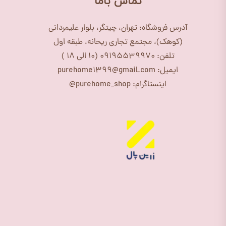
​تماس باما
آدرس فروشگاه: تهران، چیتگر، بلوار علیمردانی
(کوهک)، مجتمع تجاری ریحانه، طبقه اول
تلفن: 09195539970 (10 الی 18 )
ایمیل: purehome1399@gmail.com
اینستاگرام: purehome_shop@