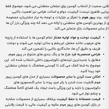
قتی صحبت از انتخاب کوسن برای مبلمان سلطنتی می شود، موضوع فقط
یبایی ظاهری نیست؛ کیفیت، دوام و اصالت طراحی نیز اهمیت بالایی
ارند. برند
پیور هوم
با تمرکز بر جزئیات و توجه به نیاز مشتریان، مجموعه
ی از بهترین کوسن های سلطنتی را ارائه می دهد که چند ویژگی بارز آن ها
ا از سایر محصولات بازار متمایز می کند:
کیفیت دوخت و مواد اولیه ممتاز
تمام کوسن ها با استفاده از پارچه
های مرغوب مانند مخمل، ابریشم و ساتن تولید می شوند و دوخت
ظریف و دقیق آن ها، ماندگاری بالایی را تضمین می کند.
طراحی منحصربه فرد
طرح ها و رنگ بندی های متنوع در پیور هوم،
مطابق با جدیدترین ترندهای دکوراسیون داخلی انتخاب شده اند. این
موضوع به شما کمک می کند تا کوسنی هماهنگ با مبلمان سلطنتی
خود پیدا کنید.
امکان ست کردن با سایر محصولات
بسیاری از مدل های کوسن پیور
هوم قابلیت ست شدن با رانر میز، پرده یا سایر اکسسوری های
دکوراسیون را دارند و این ویژگی باعث ایجاد یک فضای کاملاً هماهنگ
و چشم نواز می شود.
قیمت منصفانه با حفظ کیفیت
برخلاف بسیاری از محصولات مشابه
در بازار، کوسن های پیور هوم علاوه بر کیفیت عالی، با قیمت رقابتی