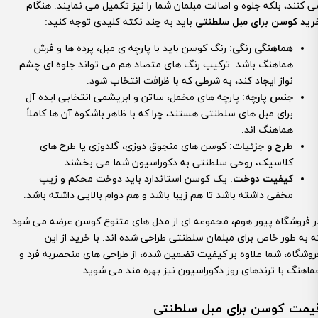
ی کنند، بلکه جلوه و اصالت مبلمان شما را نیز تکمیل می نمایند. هنگام
رید کوسن برای مبل سلطنتی
باید به چند نکته کلیدی توجه کنید:
هماهنگی رنگی
: رنگ کوسن باید با پارچه ی مبل، پرده ها و فرش
هماهنگ باشد. ترکیب رنگ های متضاد هم می تواند جلوه ای چشم
نواز ایجاد کند، به شرطی که با ظرافت انتخاب شود.
جنس پارچه
: پارچه های مخمل، ساتن و ابریشمی انتخابی ایده آل
برای مبل های سلطنتی هستند، چرا که با ظاهر باشکوه آن ها کاملاً
هماهنگ اند.
طرح و جزئیات
: کوسن های منجوق دوزی، گلدوزی یا طرح های
کلاسیک، روحی سلطنتی به دکوراسیون شما می بخشند.
کیفیت دوخت
: یک کوسن استاندارد باید دوخت محکم و زیپ
مخفی داشته باشد تا هم زیبا باشد و هم دوام بالایی داشته باشد.
ر فروشگاه پیور هوم، مجموعه ای از مدل های متنوع کوسن عرضه می شود
ه به طور خاص برای مبلمان سلطنتی طراحی شده اند. با خرید از این
روشگاه، شما علاوه بر کیفیت تضمین شده، از طراحی های منحصربه فرد و
ماهنگ با ترندهای روز دکوراسیون نیز بهره مند می شوید.
یمت کوسن برای مبل سلطنتی