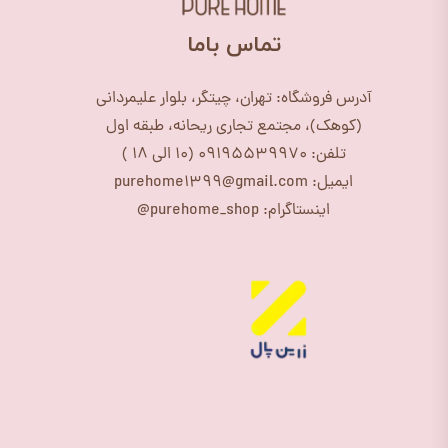
​تماس باما
آدرس فروشگاه: تهران، چیتگر، بلوار علیمردانی
(کوهک)، مجتمع تجاری ریحانه، طبقه اول
تلفن: 09195539970 (10 الی 18 )
ایمیل: purehome1399@gmail.com
اینستاگرام: purehome_shop@