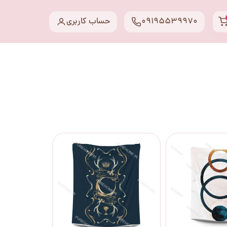
09195539970
حساب کاربری