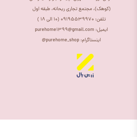
(کوهک)، مجتمع تجاری ریحانه، طبقه اول
تلفن: 09195539970 (10 الی 18 )
ایمیل: purehome1399@gmail.com
اینستاگرام: purehome_shop@