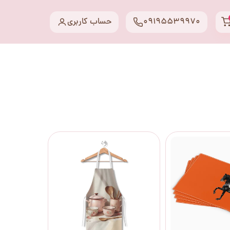
09195539970
حساب کاربری