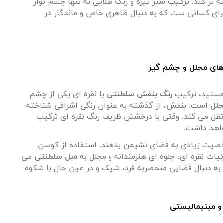
تر کند. ترکیب سبز تیره و رنگ طلایی نه تنها چشم نواز
برای کسانی ست که به دنبال ظاهری خاص و ماندگار در
 هستید، ترکیب
رنگ بنفش سلطنتی
با نقره ای یکی از چشم
جلل
است. بنفش، از گذشته به عنوان رنگی اشرافی شناخته
قل می کند. وقتی با درخشش ظریف رنگ نقره ای ترکیب
واهد داشت
.
خصیت زیادی به فضای نشیمن بدهند. استفاده از کوسن
ئیات نقره ای، جلوه ای هنرمندانه و مجلل به
مبل سلطنتی
می
دنبال فضایی منحصربه فرد، شیک و در عین حال با شکوه