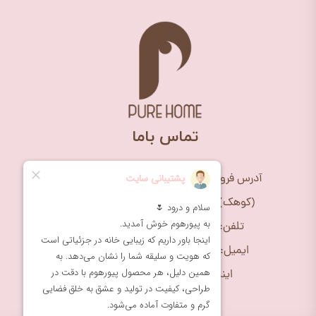
​تماس باما
آدرس فروشگاه: تهران، چیتگر، بلوار علیمردانی
(کوهک)، مجتمع تجاری ریحانه، طبقه اول
تلفن: 09195539970 (10 الی 18 )
ایمیل: purehome1399@gmail.com
★
★
★
اینستاگرام: purehome_shop@