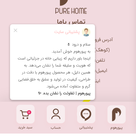
★
★
★
​تماس باما
آدرس فروشگاه: تهران، چیتگر، بلوار علیمردانی
(کوهک)، مجتمع تجاری ریحانه، طبقه اول
تلفن: 09195539970 (10 الی 18 )
ایمیل: purehome1399@gmail.com
اینستاگرام: purehome_shop@
۰
پشتیبانی
سبد خرید
پیورهوم
حساب