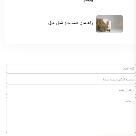
ویدئو
راهنمای شستشو شال مبل