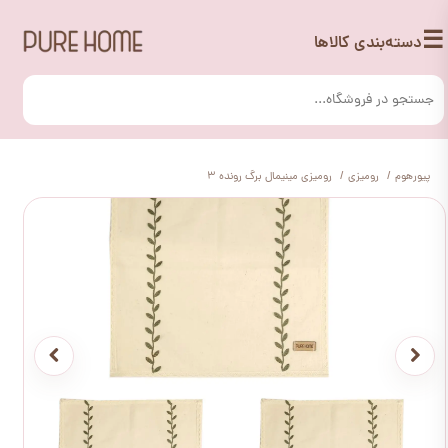
☰
دسته‌بندی کالاها
پیورهوم
رومیزی
رومیزی مینیمال برگ رونده 3