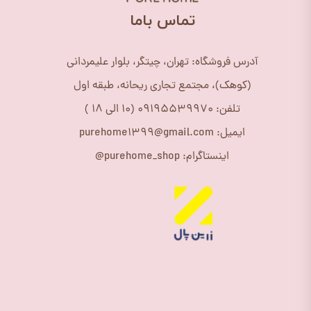
​تماس باما
آدرس فروشگاه: تهران، چیتگر، بلوار علیمردانی
(کوهک)، مجتمع تجاری ریحانه، طبقه اول
تلفن: 09195539970 (10 الی 18 )
ایمیل: purehome1399@gmail.com
اینستاگرام: purehome_shop@