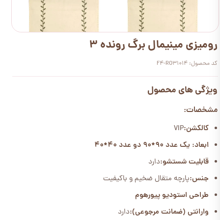
رومیزی مینیمال برگ رونده 3
کد محصول: F4-RO31014
ویژگی های محصول
مشخصات:
کالکشن:
VIP
ابعاد: یک عدد 90*90 دو عدد 40*40
قابلیت شستشو:
دارد
جنس:
پارچه متقال ضخیم و باکیفیت
طراحی استودیو پیورهوم
وارانتی (ضمانت مرجوعی):
دارد